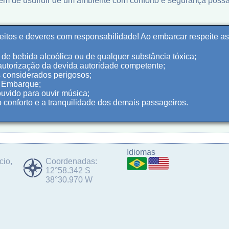
lém de usufruir de um ambiente com conforto e segurança poss
reitos e deveres com responsabilidade! Ao embarcar respeite a
de bebida alcoólica ou de qualquer substância tóxica;
utorização da devida autoridade competente;
s considerados perigosos;
e Embarque;
ouvido para ouvir música;
 conforto e a tranquilidade dos demais passageiros.
Idiomas
cio,
Coordenadas:
12°58.342 S
38°30.970 W