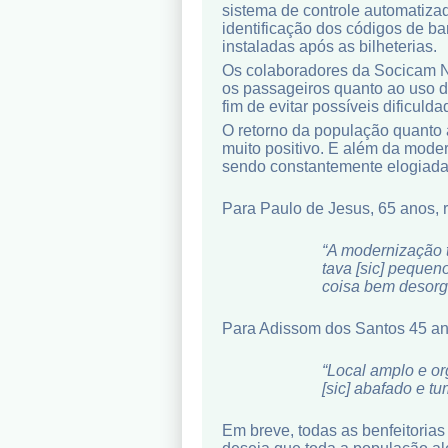
sistema de controle automatizad
identificação dos códigos de ba
instaladas após as bilheterias.
Os colaboradores da Socicam Ná
os passageiros quanto ao uso do
fim de evitar possíveis dificul
O retorno da população quanto 
muito positivo. E além da mode
sendo constantemente elogiada
Para Paulo de Jesus, 65 anos, 
“A modernização t
tava [sic] pequen
coisa bem desorg
Para Adissom dos Santos 45 ano
“Local amplo e o
[sic] abafado e tu
Em breve, todas as benfeitorias