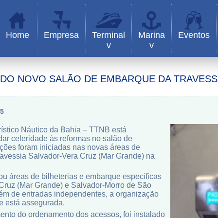
Home
Empresa
Terminal
Marina
Eventos
v
v
 DO NOVO SALÃO DE EMBARQUE DA TRAVESS
15
rístico Náutico da Bahia – TTNB está
dar celeridade às reformas no salão de
ções foram iniciadas nas novas áreas de
ravessia Salvador-Vera Cruz (Mar Grande) na
ou áreas de bilheterias e embarque específicas
 Cruz (Mar Grande) e Salvador-Morro de São
lém de entradas independentes, a organização
ue está assegurada.
nto do ordenamento dos acessos, foi instalado