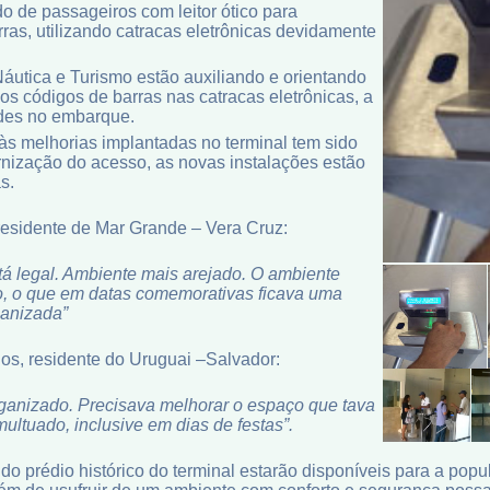
o de passageiros com leitor ótico para
rras, utilizando catracas eletrônicas devidamente
utica e Turismo estão auxiliando e orientando
s códigos de barras nas catracas eletrônicas, a
dades no embarque.
às melhorias implantadas no terminal tem sido
rnização do acesso, as novas instalações estão
s.
residente de Mar Grande – Vera Cruz:
á legal. Ambiente mais arejado. O ambiente
o, o que em datas comemorativas ficava uma
anizada”
s, residente do Uruguai –Salvador:
rganizado. Precisava melhorar o espaço que tava
multuado, inclusive em dias de festas”.
 do prédio histórico do terminal estarão disponíveis para a pop