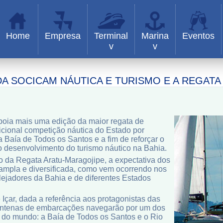
Home
Empresa
Terminal
Marina
Eventos
v
v
DA SOCICAM NÁUTICA E TURISMO E A REGAT
poia mais uma edição da maior regata de
dicional competição náutica do Estado por
a Baía de Todos os Santos e a fim de reforçar o
desenvolvimento do turismo náutico na Bahia.
o da Regata Aratu-Maragojipe, a expectativa dos
 ampla e diversificada, como vem ocorrendo nos
lejadores da Bahia e de diferentes Estados
Içar, dada a referência aos protagonistas das
centenas de embarcações navegarão por um dos
s do mundo: a Baía de Todos os Santos e o Rio