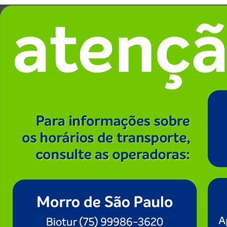
Localização
Avenida França, s/n. Comércio,
Coordenadas
Salvador/BA
12°58.342 S
CEP: 40.010-000
38°30.970 W
Atendimento:
(71) 3241-9783